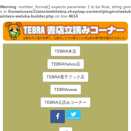
Warning
: number_format() expects parameter 1 to be float, string give
n in
/home/users/1/atec/web/tebra.shop/wp-content/plugins/weluk
a/class-weluka-builder.php
on line
4614
TEBRA本店
TEBRAYahoo店
TEBRA電子ブック店
TEBRAnews
TEBRA立読みコーナー