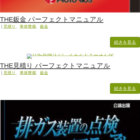
THE鈑金 パーフェクトマニュアル
|
見積り
、
車体整備
、
鈑金
続きを見る
THE見積り パーフェクトマニュアル
|
見積り
、
車体整備
、
鈑金
続きを見る