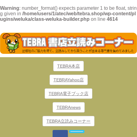
Warning
: number_format() expects parameter 1 to be float, strin
g given in
/home/users/1/atec/web/tebra.shop/wp-content/pl
ugins/weluka/class-weluka-builder.php
on line
4614
TEBRA本店
TEBRAYahoo店
TEBRA電子ブック店
TEBRAnews
TEBRA立読みコーナー