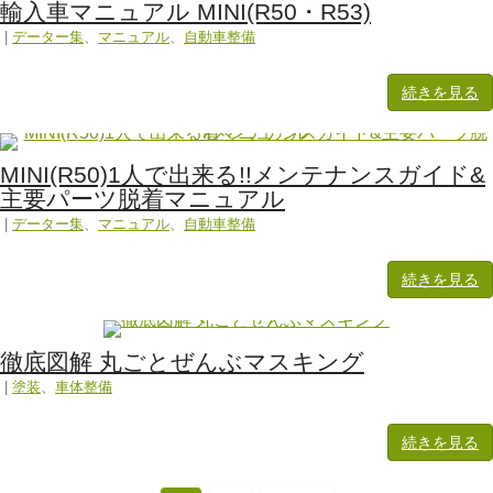
輸入車マニュアル MINI(R50・R53)
|
データー集
、
マニュアル
、
自動車整備
続きを見る
MINI(R50)1人で出来る!!メンテナンスガイド&
主要パーツ脱着マニュアル
|
データー集
、
マニュアル
、
自動車整備
続きを見る
徹底図解 丸ごとぜんぶマスキング
|
塗装
、
車体整備
続きを見る