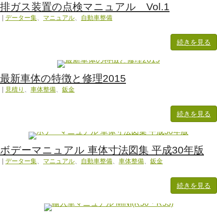
排ガス装置の点検マニュアル Vol.1
|
データー集
、
マニュアル
、
自動車整備
続きを見る
最新車体の特徴と修理2015
|
見積り
、
車体整備
、
鈑金
続きを見る
ボデーマニュアル 車体寸法図集 平成30年版
|
データー集
、
マニュアル
、
自動車整備
、
車体整備
、
鈑金
続きを見る