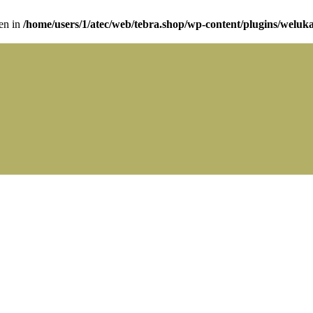
ven in
/home/users/1/atec/web/tebra.shop/wp-content/plugins/weluka