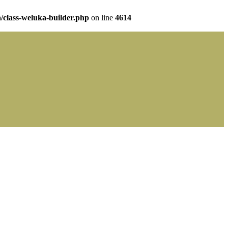
/class-weluka-builder.php
on line
4614