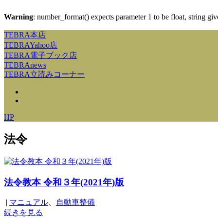
Warning
: number_format() expects parameter 1 to be float, string gi
TEBRA本店
TEBRAYahoo店
TEBRA電子ブック店
TEBRAnews
TEBRA立読みコーナー
HP
法令
法令教本 令和３年(2021年)版
|
マニュアル
、
自動車整備
続きを見る