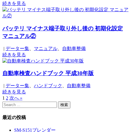
続きを見る
バッテリ マイナス端子取り外し後の 初期化設定
マニュアル②
|
データー集
、
マニュアル
、
自動車整備
続きを見る
自動車検査ハンドブック 平成30年版
|
データー集
、
ハンドブック
、
自動車整備
続きを見る
1
2
次へ »
最近の投稿
SM-S151ブレンダー