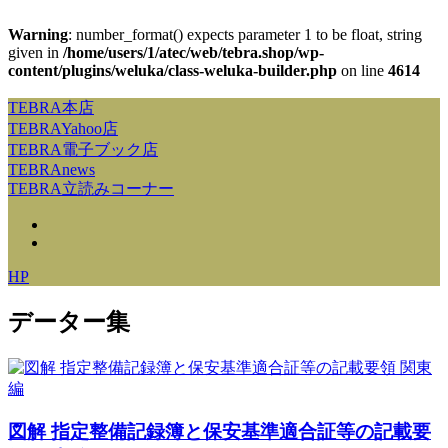
Warning
: number_format() expects parameter 1 to be float, string
given in
/home/users/1/atec/web/tebra.shop/wp-
content/plugins/weluka/class-weluka-builder.php
on line
4614
TEBRA本店
TEBRAYahoo店
TEBRA電子ブック店
TEBRAnews
TEBRA立読みコーナー
HP
データー集
図解 指定整備記録簿と保安基準適合証等の記載要