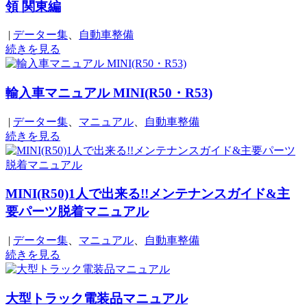
領 関東編
|
データー集
、
自動車整備
続きを見る
輸入車マニュアル MINI(R50・R53)
|
データー集
、
マニュアル
、
自動車整備
続きを見る
MINI(R50)1人で出来る!!メンテナンスガイド&主
要パーツ脱着マニュアル
|
データー集
、
マニュアル
、
自動車整備
続きを見る
大型トラック電装品マニュアル