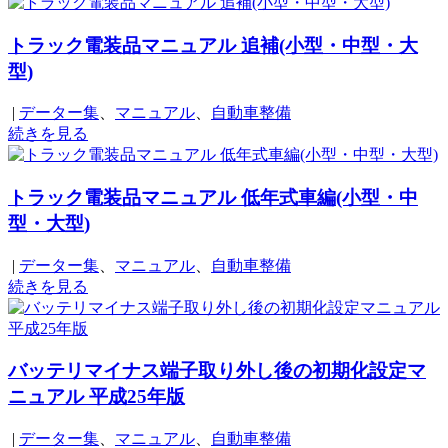
トラック電装品マニュアル 追補(小型・中型・大
型)
|
データー集
、
マニュアル
、
自動車整備
続きを見る
トラック電装品マニュアル 低年式車編(小型・中
型・大型)
|
データー集
、
マニュアル
、
自動車整備
続きを見る
バッテリマイナス端子取り外し後の初期化設定マ
ニュアル 平成25年版
|
データー集
、
マニュアル
、
自動車整備